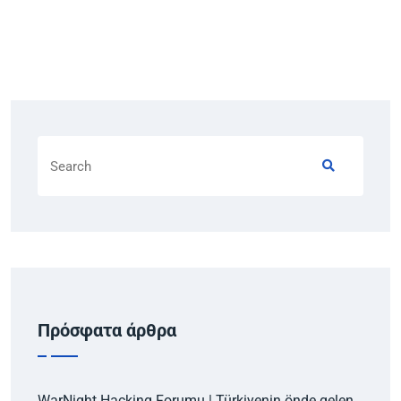
Πρόσφατα άρθρα
WarNight Hacking Forumu | Türkiyenin önde gelen