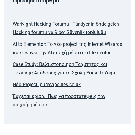
Πρόσφατα άρθρα
WarNight Hacking Forumu | Türkiyenin önde gelen
Hacking forumu ve Siber Güvenlik topluluğu
AI to Elementor: Το νέο project της Internet Wizards
που φέρνει την AI εποχή μέσα στο Elementor
Case Study: Βελτιστοποίηση Ταχύτητας και
Τεχνικής Απόδοσης για τη Σχολή Yoga ID Yoga
Νέο Project: purecapsules.co.uk
Έρχεται κρίση.. Πως να προστατέψεις την
επιχείρησή σου