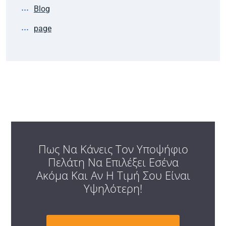
Blog
page
Πως Να Κάνεις Τον Υποψήφιο
Πελάτη Να Επιλέξει Εσένα
Ακόμα Και Αν Η Τιμή Σου Είναι
Υψηλότερη!