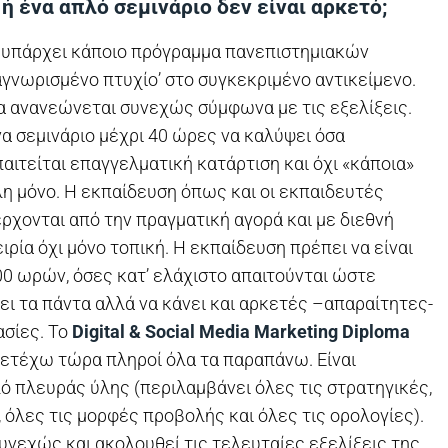
 ή ένα απλό σεμινάριο δεν είναι αρκετό;
υπάρχει κάποιο πρόγραμμα πανεπιστημιακών
γνωρισμένο πτυχίο’ στο συγκεκριμένο αντικείμενο.
α ανανεώνεται συνεχώς σύμφωνα με τις εξελίξεις.
να σεμινάριο μέχρι 40 ώρες να καλύψει όσα
παιτείται επαγγελματική κατάρτιση και όχι «κάποια»
η μόνο. Η εκπαίδευση όπως και οι εκπαιδευτές
ρχονται από την πραγματική αγορά και με διεθνή
ιρία όχι μόνο τοπική. Η εκπαίδευση πρέπει να είναι
0 ωρών, όσες κατ’ ελάχιστο απαιτούνται ώστε
ει τα πάντα αλλά να κάνει και αρκετές –απαραίτητες-
ασίες. Το
Digital & Social Media Marketing Diploma
μετέχω τώρα πληροί όλα τα παραπάνω. Είναι
ό πλευράς ύλης (περιλαμβάνει όλες τις στρατηγικές,
, όλες τις μορφές προβολής και όλες τις ορολογίες).
νεχώς και ακολουθεί τις τελευταίες εξελίξεις της