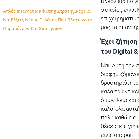
πλέον ειδικό γι
ο οποίος είναι
Απλές Internet Marketing Στρατηγικές Για
επιχειρηματική
Να Έλξεις Νέους Πελάτες Που Πληρώνουν,
μας τα απαντήσ
Παραμένουν Και Συστήνουν
Έχει ζήτηση
του Digital 
Ναι. Αυτή την 
διαφημιζόμενο
δραστηριότητέ
καλά το αντικεί
όπως λέω και σ
καλά ‘όλα αυτά
πολύ καθώς οι 
θέσεις και για
είναι απαραίτη