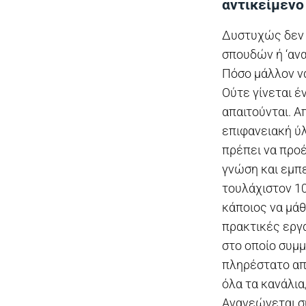
αντικείμενο
Δυστυχώς δεν 
σπουδών ή ‘ανα
Πόσο μάλλον ν
Ούτε γίνεται έ
απαιτούνται. Α
επιφανειακή ύλ
πρέπει να προέ
γνώση και εμπε
τουλάχιστον 10
κάποιος να μάθ
πρακτικές εργ
στο οποίο συμ
πληρέστατο απ
όλα τα κανάλια
Ανανεώνεται συ