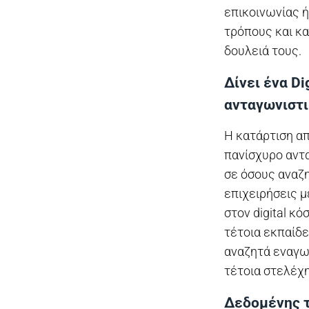
επικοινωνίας 
τρόπους και κ
δουλειά τους.
Δίνει ένα Di
ανταγωνιστι
Η κατάρτιση α
πανίσχυρο αντ
σε όσους αναζ
επιχειρήσεις μ
στον digital κ
τέτοια εκπαίδε
αναζητά εναγω
τέτοια στελέχη
Δεδομένης τ