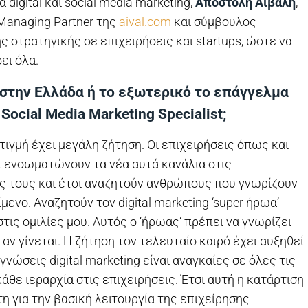
α digital και social media marketing,
Αποστόλη Αϊβαλή
,
 Managing Partner της
aival.com
και σύμβουλος
ς στρατηγικής σε επιχειρήσεις και startups, ώστε να
ει όλα.
 στην Ελλάδα ή το εξωτερικό το επάγγελμα
& Social Media Marketing Specialist;
στιγμή έχει μεγάλη ζήτηση. Οι επιχειρήσεις όπως και
ι ενσωματώνουν τα νέα αυτά κανάλια στις
ς τους και έτσι αναζητούν ανθρώπους που γνωρίζουν
μενο. Αναζητούν τον digital marketing ‘super ήρωα’
τις ομιλίες μου. Αυτός ο ‘ήρωας’ πρέπει να γνωρίζει
’ αν γίνεται. Η ζήτηση τον τελευταίο καιρό έχει αυξηθεί
γνώσεις digital marketing είναι αναγκαίες σε όλες τις
 κάθε ιεραρχία στις επιχειρήσεις. Έτσι αυτή η κατάρτιση
τη για την βασική λειτουργία της επιχείρησης