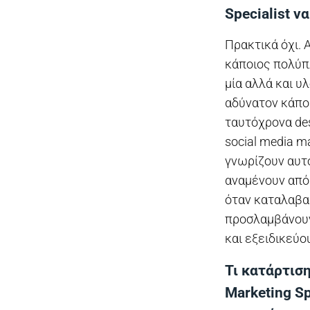
Specialist ν
Πρακτικά όχι. 
κάποιος πολύπ
μία αλλά και υ
αδύνατον κάποι
ταυτόχρονα de
social media m
γνωρίζουν αυτ
αναμένουν από 
όταν καταλαβαί
προσλαμβάνουν
και εξειδικεύο
Τι κατάρτιση
Marketing S