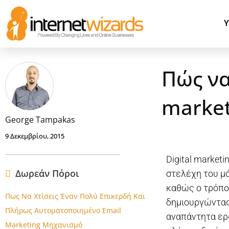
Υ
Πώς να 
marke
George Tampakas
9 Δεκεμβρίου, 2015
Digital market
Δωρεάν Πόροι
στελέχη του μά
καθώς ο τρόπος
Πως Να Χτίσεις Έναν Πολύ Επικερδή Και
δημιουργώντας 
Πλήρως Αυτοματοποιημένο Email
αναπάντητα ερω
Marketing Μηχανισμό