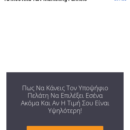
Πως Να Κάνεις Τον Υποψήφιο
Πελάτη Να Επιλέξει Εσένα
Ακόμα Και Αν Η Τιμή Σου Είναι
Υψηλότερη!