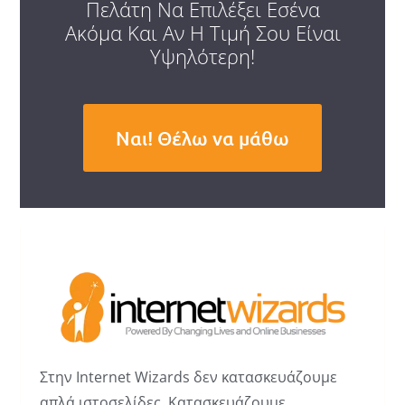
Πελάτη Να Επιλέξει Εσένα
Ακόμα Και Αν Η Τιμή Σου Είναι
Υψηλότερη!
Ναι! Θέλω να μάθω
Στην Internet Wizards δεν κατασκευάζουμε
απλά ιστοσελίδες. Κατασκευάζουμε