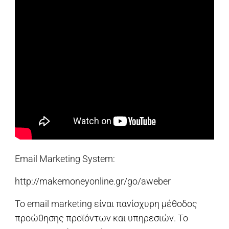
Email Marketing System:
http://makemoneyonline.gr/go/aweber
Το email marketing είναι πανίσχυρη μέθοδος
προώθησης προϊόντων και υπηρεσιών. Το