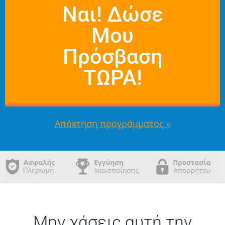
Ναι! Δώσε
Μου
Πρόσβαση
ΤΩΡΑ!
Απόκτηση προγράμματος »
Μην χάσεις αυτή την