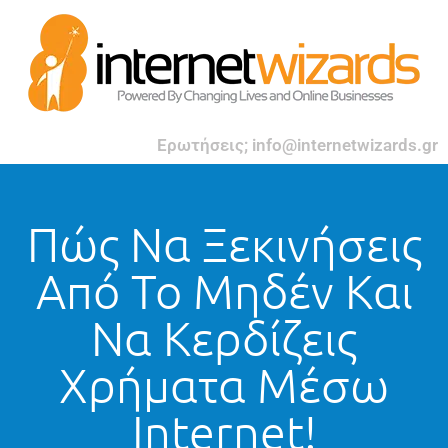
Ερωτήσεις; info@internetwizards.gr
Πώς Να Ξεκινήσεις
Από Το Μηδέν Και
Να Κερδίζεις
Χρήματα Μέσω
Internet!