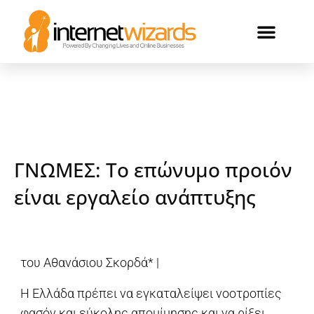
ΟΙ ΠΕΛΑΤΕΣ ΜΑΣ
ΓΝΩΜΕΣ: To επώνυμο προιόν
είναι εργαλείο ανάπτυξης
του Αθανάσιου Σκορδά* |
Η Ελλάδα πρέπει να εγκαταλείψει νοοτροπίες
φασόν και εύκολης απομίμησης και να ρίξει