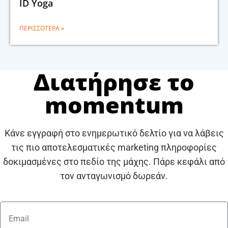
ID Yoga
ΠΕΡΙΣΣΌΤΕΡΑ »
Διατήρησε το
momentum
Κάνε εγγραφή στο ενημερωτικό δελτίο για να λάβεις
τις πιο αποτελεσματικές marketing πληροφορίες
δοκιμασμένες στο πεδίο της μάχης. Πάρε κεφάλι από
τον ανταγωνισμό δωρεάν.