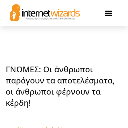
ΟΙ ΠΕΛΑΤΕΣ ΜΑΣ
ΓΝΩΜΕΣ: Οι άνθρωποι
παράγουν τα αποτελέσματα,
οι άνθρωποι φέρνουν τα
κέρδη!