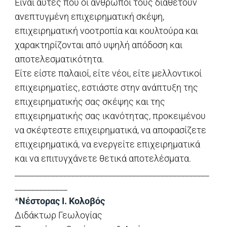
Είναι αυτές που οι άνθρωποί τους διαθέτουν
ανεπτυγμένη επιχειρηματική σκέψη,
επιχειρηματική νοοτροπία και κουλτούρα και
χαρακτηρίζονται από υψηλή απόδοση και
αποτελεσματικότητα.
Είτε είστε παλαιοί, είτε νέοι, είτε μελλοντικοί
επιχειρηματίες, εστιάστε στην ανάπτυξη της
επιχειρηματικής σας σκέψης και της
επιχειρηματικής σας ικανότητας, προκειμένου
να σκέφτεστε επιχειρηματικά, να αποφασίζετε
επιχειρηματικά, να ενεργείτε επιχειρηματικά
και να επιτυγχάνετε θετικά αποτελέσματα.
________________________________________________
_____________
*
Νέστορας Ι. Κολοβός
Διδάκτωρ Γεωλογίας