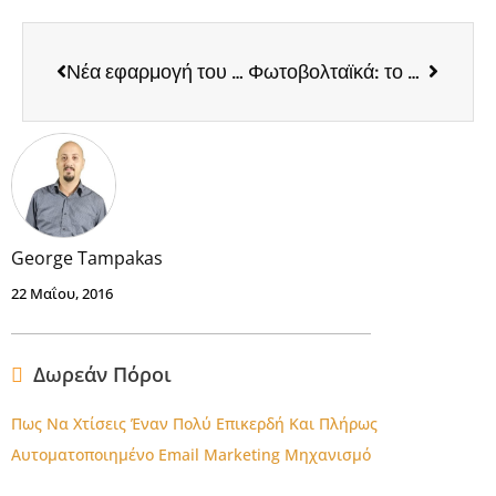
Νέα εφαρμογή του ΟΑΣΑ δείχνει που είναι το λεωφορείο σε πραγματικό χρόνο
Φωτοβολταϊκά: το Google Project Sunroof επεκτείνεται σε 43 εκατ. στέγες
George Tampakas
22 Μαΐου, 2016
Δωρεάν Πόροι
Πως Να Χτίσεις Έναν Πολύ Επικερδή Και Πλήρως
Αυτοματοποιημένο Email Marketing Μηχανισμό