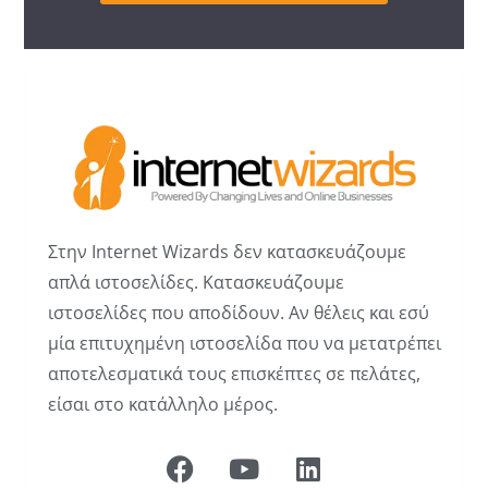
Στην Internet Wizards δεν κατασκευάζουμε
απλά ιστοσελίδες. Κατασκευάζουμε
ιστοσελίδες που αποδίδουν. Αν θέλεις και εσύ
μία επιτυχημένη ιστοσελίδα που να μετατρέπει
αποτελεσματικά τους επισκέπτες σε πελάτες,
είσαι στο κατάλληλο μέρος.