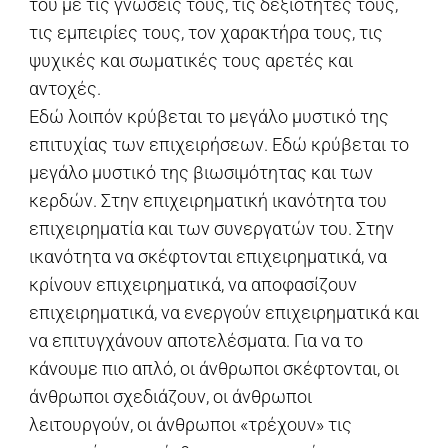
του με τις γνώσεις τους, τις δεξιότητές τους,
τις εμπειρίες τους, τον χαρακτήρα τους, τις
ψυχικές και σωματικές τους αρετές και
αντοχές.
Εδώ λοιπόν κρύβεται το μεγάλο μυστικό της
επιτυχίας των επιχειρήσεων. Εδώ κρύβεται το
μεγάλο μυστικό της βιωσιμότητας και των
κερδών. Στην επιχειρηματική ικανότητα του
επιχειρηματία και των συνεργατών του. Στην
ικανότητα να σκέφτονται επιχειρηματικά, να
κρίνουν επιχειρηματικά, να αποφασίζουν
επιχειρηματικά, να ενεργούν επιχειρηματικά και
να επιτυγχάνουν αποτελέσματα. Για να το
κάνουμε πιο απλό, οι άνθρωποι σκέφτονται, οι
άνθρωποι σχεδιάζουν, οι άνθρωποι
λειτουργούν, οι άνθρωποι «τρέχουν» τις