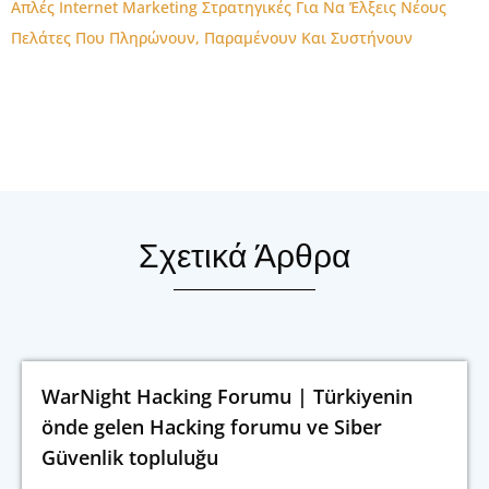
Απλές Internet Marketing Στρατηγικές Για Να Έλξεις Νέους
Πελάτες Που Πληρώνουν, Παραμένουν Και Συστήνουν
Σχετικά Άρθρα
WarNight Hacking Forumu | Türkiyenin
önde gelen Hacking forumu ve Siber
Güvenlik topluluğu