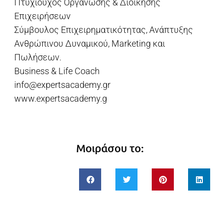
Πτυχιούχος Οργάνωσης & Διοίκησης
Επιχειρήσεων
Σύμβουλος Επιχειρηματικότητας, Ανάπτυξης
Ανθρώπινου Δυναμικού, Marketing και
Πωλήσεων.
Business & Life Coach
info@expertsacademy.gr
www.expertsacademy.g
Μοιράσου το: