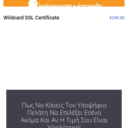
Wildcard SSL Certificate
€
249.00
Πως Να Κάνεις Τον Υποψήφιο
Πελάτη Να Επιλέξει Εσένα
Ακόμα Και Αν Η Τιμή Σου Είναι
Υψηλότερη!