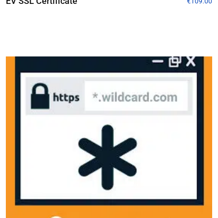
EV SSL Certificate
€
109.00