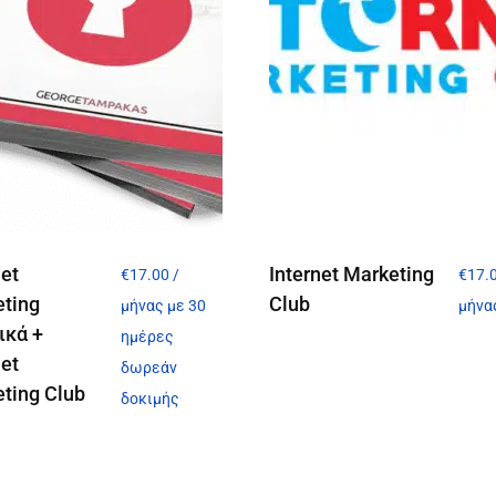
net
Internet Marketing
€
17.00
/
€
17.
eting
Club
μήνας με 30
μήνα
ικά +
ημέρες
net
δωρεάν
ting Club
δοκιμής