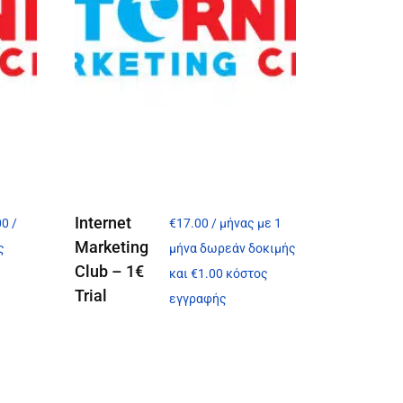
Internet
00
/
€
17.00
/ μήνας με 1
Marketing
ς
μήνα δωρεάν δοκιμής
Club – 1€
και
€
1.00
κόστος
Trial
εγγραφής