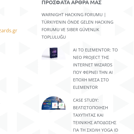
ΠΡΟΣΦΑΤΑ ΑΡΘΡΑ ΜΑΣ
WARNIGHT HACKING FORUMU |
TÜRKIYENIN ÖNDE GELEN HACKING
FORUMU VE SIBER GÜVENLIK
zards.gr
TOPLULUĞU
AI TO ELEMENTOR: ΤΟ
ΝΈΟ PROJECT ΤΗΣ
INTERNET WIZARDS
ΠΟΥ ΦΈΡΝΕΙ ΤΗΝ AI
ΕΠΟΧΉ ΜΈΣΑ ΣΤΟ
ELEMENTOR
CASE STUDY:
ΒΕΛΤΙΣΤΟΠΟΊΗΣΗ
ΤΑΧΎΤΗΤΑΣ ΚΑΙ
ΤΕΧΝΙΚΉΣ ΑΠΌΔΟΣΗΣ
ΓΙΑ ΤΗ ΣΧΟΛΉ YOGA ID