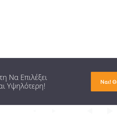
η Να Επιλέξει
Ναι! 
αι Υψηλότερη!