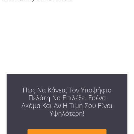
Πως Να Κάνεις Τον Υποψήφιο
Πελάτη Να Επιλέξει Εσένα
Ακόμα Και Αν Η Τιμή Σου Είναι
Υψηλότερη!