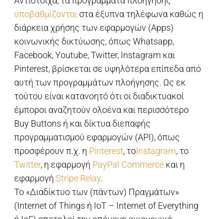
Αντίστοιχα, τα προγράμματα πλοήγησης
υποβαθμίζονται
στα έξυπνα τηλέφωνα καθώς η
διάρκεια χρήσης των εφαρμογών (Apps)
κοινωνικής δικτύωσης, όπως Whatsapp,
Facebook, Υoutube, Twitter, Instagram και
Pinterest, βρίσκεται σε υψηλότερα επίπεδα από
αυτή των προγραμμάτων πλοήγησης. Ως εκ
τούτου είναι κατανοητό ότι οι διαδικτυακοί
έμποροι αναζητούν ολοένα και περισσότερο
Buy Buttons ή και δίκτυα διεπαφής
προγραμματισμού εφαρμογών (API), όπως
προσφέρουν π.χ. η
Pinterest
, το
Instagram
, το
Twitter
, η εφαρμογή
PayPal Commerce
και η
εφαρμογή
Stripe Relay
.
Το «Διαδίκτυο των (πάντων) Πραγμάτων»
(Internet of Things ή IoT – Internet of Everything