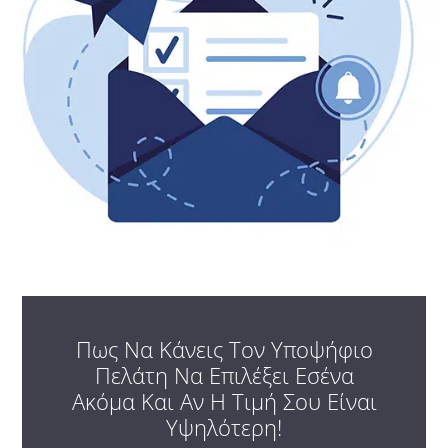
Πως Να Κάνεις Τον Υποψήφιο
Πελάτη Να Επιλέξει Εσένα
Ακόμα Και Αν Η Τιμή Σου Είναι
Υψηλότερη!