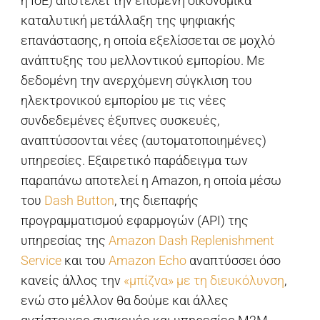
ή ΙoΕ) αποτελεί την επόμενη οικονομικά
καταλυτική μετάλλαξη της ψηφιακής
επανάστασης, η οποία εξελίσσεται σε μοχλό
ανάπτυξης του μελλοντικού εμπορίου. Με
δεδομένη την ανερχόμενη σύγκλιση του
ηλεκτρονικού εμπορίου με τις νέες
συνδεδεμένες έξυπνες συσκευές,
αναπτύσσονται νέες (αυτοματοποιημένες)
υπηρεσίες. Εξαιρετικό παράδειγμα των
παραπάνω αποτελεί η Amazοn, η οποία μέσω
του
Dash Buttοn
, της διεπαφής
προγραμματισμού εφαρμογών (API) της
υπηρεσίας της
Amazon Dash Replenishment
Service
και του
Amazοn Echο
αναπτύσσει όσο
κανείς άλλος την
«μπίζνα» με τη διευκόλυνση
,
ενώ στο μέλλον θα δούμε και άλλες