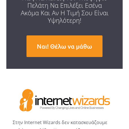
Πελάτη Να Επιλέξει Εσένα
Ακόμα Και Αν Η Τιμή Σου Είναι
Υψηλότερη!
Ναι! Θέλω να μάθω
Στην Internet Wizards δεν κατασκευάζουμε