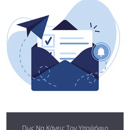
Πως Να Κάνεις Τον Υποψήφιο